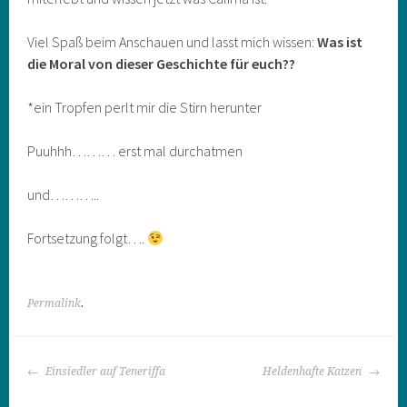
Viel Spaß beim Anschauen und lasst mich wissen:
Was ist
die Moral von dieser Geschichte für euch??
*ein Tropfen perlt mir die Stirn herunter
Puuhhh……… erst mal durchatmen
und………..
Fortsetzung folgt….
Permalink
.
BEITRAGS-
Einsiedler auf Teneriffa
Heldenhafte Katzen
NAVIGATION