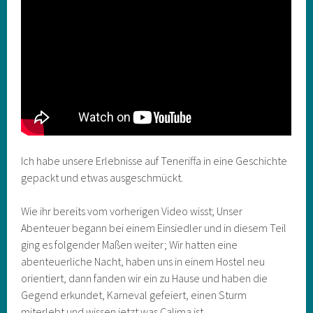
Ich habe unsere Erlebnisse auf Teneriffa in eine Geschichte
gepackt und etwas ausgeschmückt.
Wie ihr bereits vom vorherigen Video wisst; Unser
Abenteuer begann bei einem Einsiedler und in diesem Teil
ging es folgender Maßen weiter; Wir hatten eine
abenteuerliche Nacht, haben uns in einem Hostel neu
orientiert, dann fanden wir ein zu Hause und haben die
Gegend erkundet, Karneval gefeiert, einen Sturm
miterlebt und wissen jetzt was Calima ist.