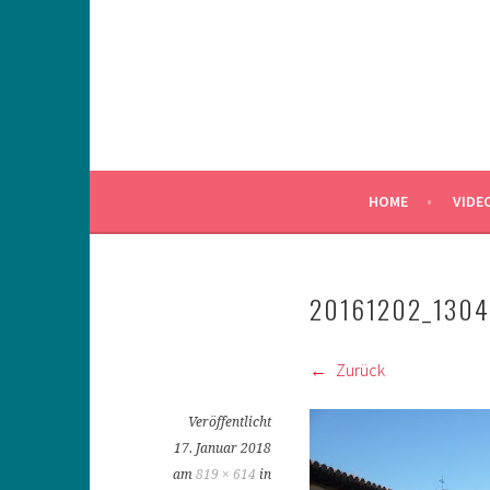
Springe
zum
Inhalt
HOME
VIDE
20161202_1304
Zurück
Veröffentlicht
17. Januar 2018
am
819 × 614
in