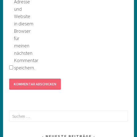
Adresse
und
Website
in diesem
Browser
für
meinen
nächsten
Kommentar
speichern.
Suchen
nach:
NEUESTE BEITRÄGE