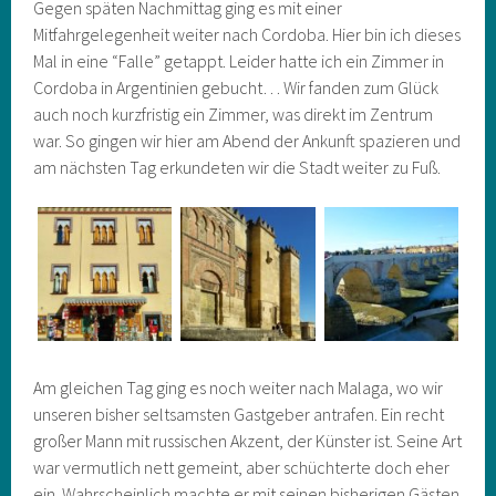
Gegen späten Nachmittag ging es mit einer
Mitfahrgelegenheit weiter nach Cordoba. Hier bin ich dieses
Mal in eine “Falle” getappt. Leider hatte ich ein Zimmer in
Cordoba in Argentinien gebucht… Wir fanden zum Glück
auch noch kurzfristig ein Zimmer, was direkt im Zentrum
war. So gingen wir hier am Abend der Ankunft spazieren und
am nächsten Tag erkundeten wir die Stadt weiter zu Fuß.
Am gleichen Tag ging es noch weiter nach Malaga, wo wir
unseren bisher seltsamsten Gastgeber antrafen. Ein recht
großer Mann mit russischen Akzent, der Künster ist. Seine Art
war vermutlich nett gemeint, aber schüchterte doch eher
ein. Wahrscheinlich machte er mit seinen bisherigen Gästen