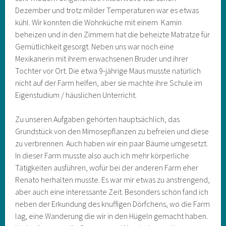
Dezember und trotz milder Temperaturen war es etwas
kühl. Wir konnten die Wohnküche mit einem Kamin
beheizen und in den Zimmern hat die beheizte Matratze für
Gemütlichkeit gesorgt. Neben uns war noch eine
Mexikanerin mit ihrem erwachsenen Bruder und ihrer
Tochter vor Ort. Die etwa 9-jährige Maus musste natürlich
nicht auf der Farm helfen, aber sie machte ihre Schule im
Eigenstudium / häuslichen Unterricht.
Zu unseren Aufgaben gehörten hauptsächlich, das
Grundstück von den Mimosepflanzen zu befreien und diese
zu verbrennen. Auch haben wir ein paar Bäume umgesetzt.
In dieser Farm musste also auch ich mehr körperliche
Tätigkeiten ausführen, wofür bei der anderen Farm eher
Renato herhalten musste. Es war mir etwas zu anstrengend,
aber auch eine interessante Zeit. Besonders schön fand ich
neben der Erkundung des knuffigen Dörfchens, wo die Farm
lag, eine Wanderung die wir in den Hügeln gemacht haben.