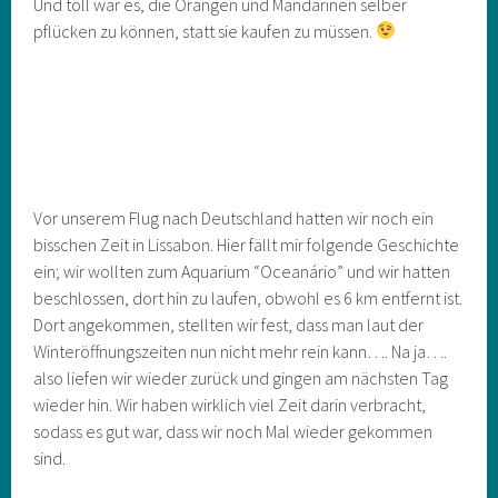
Und toll war es, die Orangen und Mandarinen selber
pflücken zu können, statt sie kaufen zu müssen.
Vor unserem Flug nach Deutschland hatten wir noch ein
bisschen Zeit in Lissabon. Hier fällt mir folgende Geschichte
ein; wir wollten zum Aquarium “Oceanário” und wir hatten
beschlossen, dort hin zu laufen, obwohl es 6 km entfernt ist.
Dort angekommen, stellten wir fest, dass man laut der
Winteröffnungszeiten nun nicht mehr rein kann…. Na ja….
also liefen wir wieder zurück und gingen am nächsten Tag
wieder hin. Wir haben wirklich viel Zeit darin verbracht,
sodass es gut war, dass wir noch Mal wieder gekommen
sind.