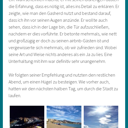
die Erfahrung, dass es nötig ist, alles ins Detail zu erklären. Er
zeigte, wie man den Gasherd nutzt und bestand darauf,
dass ich ihn vor seinen Augen anzünde. Er wollte auch
sehen, dass ich in der Lage bin, die Tür aufzuschließen,
nachdem er dies vorführte. Er betonte mehrmals, wie nett
und großzügig er doch zu seinen airbnb-Gästen ist und
vergewisserte sich mehrmals, ob wir zufrieden sind. Wobei
seine Art und Weise nichts anderes als ein Ja zu lies. Eine
Unterhaltung mit ihm war definitiv sehr unangenehm.
Wir folgten seiner Empfehlung und nutzten den restlichen
Abend, um einen Hügel zu besteigen. Wie vorher auch,
hatten wir den nächsten halben Tag, um durch die Stadt zu
laufen.