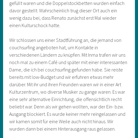
gefüllt waren und die Doppelstockbetten wurden einfach
davor gestellt. Wahrscheinlich trug dieser Ort auch ein
wenig dazu bei, dass Renato zunächst erst Mal wieder
einen Kulturschock hatte.
Wir schlossen uns einer Stadtführung an, die jemand von
couchsurfing angeboten hat, um Kontakte in
verschiedenen Ländern zu knüpfen. Mit Inma trafen wir uns
noch mal zu einem Café und später mit einer interessanten
Dame, die ich bei couchsurfing gefunden habe. Sie reiste
bereits mit low-Budget und wir erfuhren etwas mehr
darüber. Mit ihr und ihren Freunden waren wir in einer Art
Kulturzentrum, wo diverse Musiker zu gange waren. Es war
eine sehr alternative Einrichtung, die offensichtlich recht
beliebt war. Denn als wir gehen wollten, war der Ein- bzw.
Ausgang blockiert. Es wurde keiner mehr reingelassen und
wir kamen somit für eine Weile auch nicht hinaus. Wir
wurden dann bei einem Hinterausgang raus gelassen.