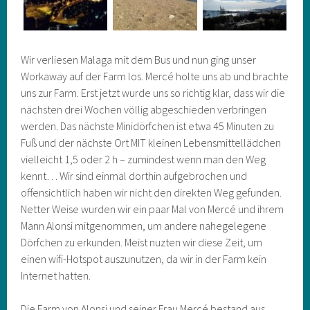
Wir verliesen Malaga mit dem Bus und nun ging unser
Workaway auf der Farm los. Mercé holte uns ab und brachte
uns zur Farm. Erst jetzt wurde uns so richtig klar, dass wir die
nächsten drei Wochen völlig abgeschieden verbringen
werden. Das nächste Minidörfchen ist etwa 45 Minuten zu
Fuß und der nächste Ort MIT kleinen Lebensmittellädchen
vielleicht 1,5 oder 2 h – zumindest wenn man den Weg
kennt… Wir sind einmal dorthin aufgebrochen und
offensichtlich haben wir nicht den direkten Weg gefunden.
Netter Weise wurden wir ein paar Mal von Mercé und ihrem
Mann Alonsi mitgenommen, um andere nahegelegene
Dörfchen zu erkunden. Meist nuzten wir diese Zeit, um
einen wifi-Hotspot auszunutzen, da wir in der Farm kein
Internet hatten.
Die Farm von Alonsi und seiner Frau Mercé bestand aus