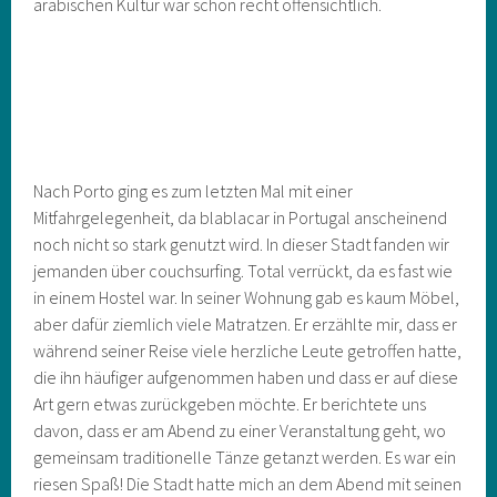
arabischen Kultur war schon recht offensichtlich.
Nach Porto ging es zum letzten Mal mit einer
Mitfahrgelegenheit, da blablacar in Portugal anscheinend
noch nicht so stark genutzt wird. In dieser Stadt fanden wir
jemanden über couchsurfing. Total verrückt, da es fast wie
in einem Hostel war. In seiner Wohnung gab es kaum Möbel,
aber dafür ziemlich viele Matratzen. Er erzählte mir, dass er
während seiner Reise viele herzliche Leute getroffen hatte,
die ihn häufiger aufgenommen haben und dass er auf diese
Art gern etwas zurückgeben möchte. Er berichtete uns
davon, dass er am Abend zu einer Veranstaltung geht, wo
gemeinsam traditionelle Tänze getanzt werden. Es war ein
riesen Spaß! Die Stadt hatte mich an dem Abend mit seinen