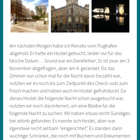
Am nächsten Morgen habe ich Renato vom Flughafen
abgeholt. Er hatte ein Hostel gebucht, leider nur für das
falsche Datum… Grund war ein Denkfehler; Er ist zwar am 3.
November abgeflogen, aber am 4. gelandet. Da das
Zimmer nun schon mal für die Nacht davor bezahlt war,
nutzten wir es noch bis zum Zeitpunkt des Check-outs zum
Frisch machen und haben auch im Hostel gefrühstückt. Da
dieses Hostel die folgende Nacht schon ausgebucht war,
nutzten wir noch das Internet, um eine Bleibe für die
folgende Nacht zu suchen. Wir haben etwas recht Günstiges
bei airbnb gefunden. Es nannte sich Hostel, aber war
irgendwie recht seltsam “eingerichtet”. Es standen darin
wuchtige Schränke, die noch mit Büchern und Dokumenten