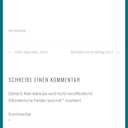
Permalink
.
BEITRAGS-
Chile Sept./Okt. 2016
Kroatien im Frühling 2017
NAVIGATION
SCHREIBE EINEN KOMMENTAR
Deine E-Mail-Adresse wird nicht veröffentlicht.
Erforderliche Felder sind mit
*
markiert
Kommentar
*